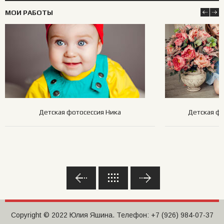
МОИ РАБОТЫ
Детская фотосессия Ника
Детская фо
Copyright © 2022
Юлия Яшина
. Телефон:
+7 (926) 984-07-37