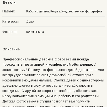
Детали
Навыки:
Работа с детьми, Ретушь, Художественная фотография
Категории:
Детки
Фотограф:
Юлия Яшина
Описание
Профессиональные детские фотосессии всегда
проходят в позитивной и комфортной обстановке.
И
знаете почему? Потому что фотосъемка детей доставляет мне
всегда удовольствие за счет дружелюбной атмосферы с
искренними эмоциями малыша. Съемка детей с одной стороны
довольно сложна в силу их возраста и нестабильности в
поведении. С другой же стороны – наоборот, обеспечивает
массу положительных эмоций мне, ребенку и его родителям.
Детская фотосъемка в студии позволяет вам получить
естественные снимки с удачно подобранным мною съемочным