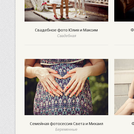
Свадебное фото Юлия и Максим
Ф
Свадебная
Семейная фотосессия Света и Михаил
Ф
Беременные