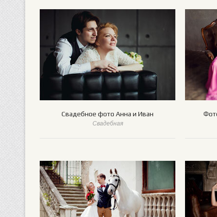
Свадебное фото Анна и Иван
Фот
Свадебная