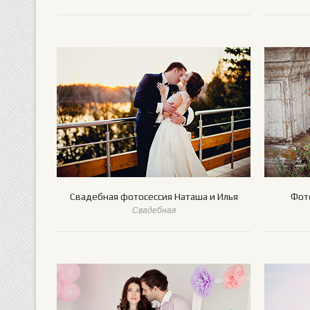
Свадебная фотосессия Наташа и Илья
Фото
Свадебная