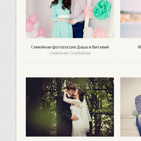
Семейная фотосессия Даша и Виталий
Ф
Семейная
,
Студийная