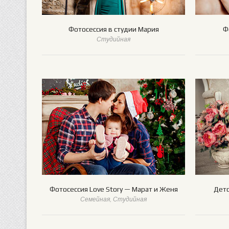
Фотосессия в студии Мария
Ф
Студийная
Фотосессия Love Story — Марат и Женя
Детс
Семейная
,
Студийная