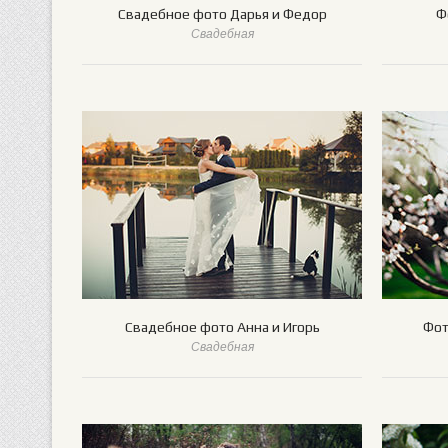
Свадебное фото Дарья и Федор
Ф
Свадебная
Свадебное фото Анна и Игорь
Фот
Свадебная