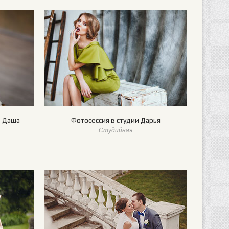
— Даша
Фотосессия в студии Дарья
Студийная