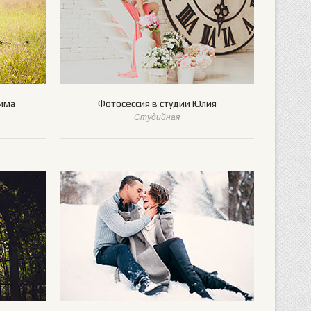
има
Фотосессия в студии Юлия
Студийная