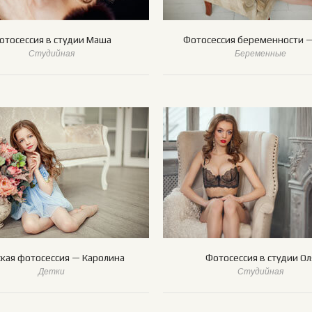
отосессия в студии Маша
Фотосессия беременности —
Студийная
Беременные
кая фотосессия — Каролина
Фотосессия в студии Ол
Детки
Студийная