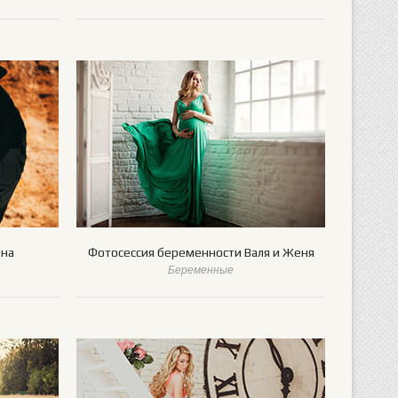
ина
Фотосессия беременности Валя и Женя
Беременные