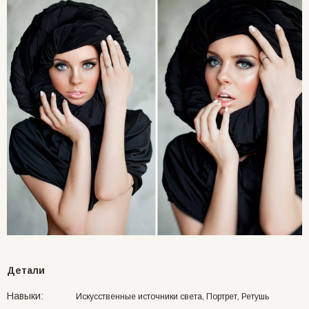
Детали
Навыки:
Искусственные источники света, Портрет, Ретушь