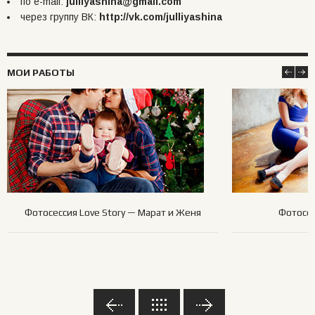
по e-mail:
julliyashina@gmail.com
через группу ВК:
http://vk.com/julliyashina
МОИ РАБОТЫ
Фотосессия Love Story — Марат и Женя
Фотосес