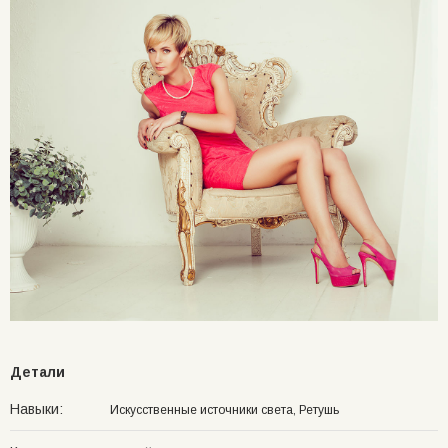
Детали
Навыки:
Искусственные источники света, Ретушь