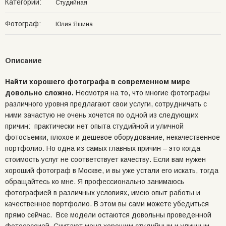
Категории:
Студийная
Фотограф:
Юлия Яшина
Описание
Найти хорошего фотографа в современном мире
довольно сложно.
Несмотря на то, что многие фотографы
различного уровня предлагают свои услуги, сотрудничать с
ними зачастую не очень хочется по одной из следующих
причин: практически нет опыта студийной и уличной
фотосъемки, плохое и дешевое оборудование, некачественное
портфолио. Но одна из самых главных причин – это когда
стоимость услуг не соответствует качеству. Если вам нужен
хороший фотограф в Москве, и вы уже устали его искать, тогда
обращайтесь ко мне. Я профессионально занимаюсь
фотографией в различных условиях, имею опыт работы и
качественное портфолио. В этом вы сами можете убедиться
прямо сейчас. Все модели остаются довольны проведенной
фотосессией. Считают меня хорошим студийным и уличным