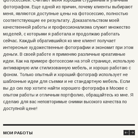
фотографом. Еще одной из причин, почему клиенты выбирают
меня, являются доступные цены на фотосессию, полностью
соответствующие ее результату. Доказательством моей
качественной работы и профессионализма служит множество
моделей, с которыми я работала и продолжаю работать
сейчас. Каждый обратившийся ко мне клиент получает
интересные художественные фотографии и экономит при этом
деньги. В своей работе я применяю различные креативные
идеи. Как на примере фотосессии на этой странице, использую
антикварную или стилизованную мебель, и хорошо работаю с
фоном. Только опытный и хороший фотограф использует не
шаблонные идеи для съемки и не стандартную мебель. Если
вы до сих пор хотите найти хорошего фотографа в Москве с
опытом работы и отличным портфолио, обращайтесь ко мне. Я
сделаю для вас неповторимые снимки высокого качества по
доступной цене!
МОИ РАБОТЫ